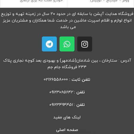
ووفر + میدرنج + توییتر)
خودرو است که برای ارتقای
فروشگاه هدایت آپشن با سابقه ای در حدود ۲۰ سال در زمینه تهیه و توزیع
انواع لوازم و اقلام اسپرت ماشین در خدمت شما همکاران و مشتریان عزیز
می باشد .
آدرس : ستارخان ، بین شادمان(شادمهر) و بهبودی بعد کوچه نجاری پلاک
۲۳۴ فروشگاه جام جم
تلفن ثابت :
02166558000
تلفن :
09123065642
تلفن :
09123494451
لینک های مفید
صفحه اصلی