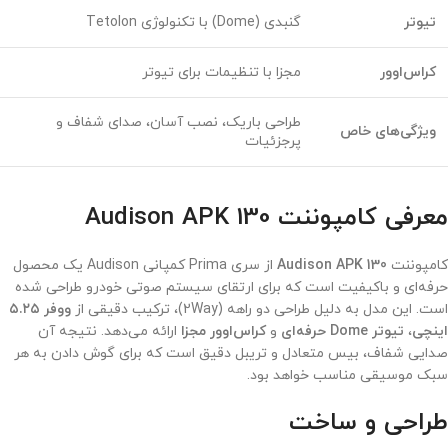
تیوتر
گنبدی (Dome) با تکنولوژی Tetolon
کراس‌اوور
مجزا با تنظیمات برای تیوتر
طراحی باریک، نصب آسان، صدای شفاف و
ویژگی‌های خاص
پرجزئیات
معرفی کامپوننت Audison APK 130
کامپوننت
Audison APK 130
از سری Prima کمپانی Audison یک محصول
حرفه‌ای و باکیفیت است که برای ارتقای سیستم صوتی خودرو طراحی شده
است. این مدل به دلیل طراحی دو راهه (2Way)، ترکیب دقیقی از
ووفر ۵.۲۵
اینچی
،
تیوتر Dome حرفه‌ای
و
کراس‌اوور مجزا
ارائه می‌دهد. نتیجه آن
صدایی شفاف، بیس متعادل و تریبل دقیق است که برای گوش دادن به هر
سبک موسیقی مناسب خواهد بود.
طراحی و ساخت