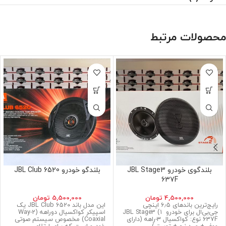
محصولات مرتبط
بلندگوی خودرو JBL Stage3
بلندگو خودرو JBL Club 6520
637F
4,500,000
تومان
5,500,000
تومان
رایج‌ترین باندهای ۶٫۵ اینچی
این مدل باند JBL Club 6520 یک
جی‌بی‌ال برای خودرو ۱) JBL Stage3
اسپیکر کواکسیال دو‌راهه (2-Way
637F نوع: کواکسیال ۳-راهه (دارای
Coaxial) مخصوص سیستم صوتی