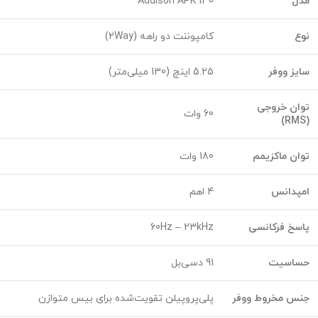
مدل
Audison APK 130
نوع
کامپوننت دو راهه (2Way)
سایز ووفر
5.25 اینچ (130 میلی‌متر)
توان خروجی
60 وات
(RMS)
توان ماکزیمم
180 وات
امپدانس
4 اهم
پاسخ فرکانسی
60Hz – 23kHz
حساسیت
91 دسی‌بل
جنس مخروط ووفر
پلی‌پروپیلن تقویت‌شده برای بیس متوازن